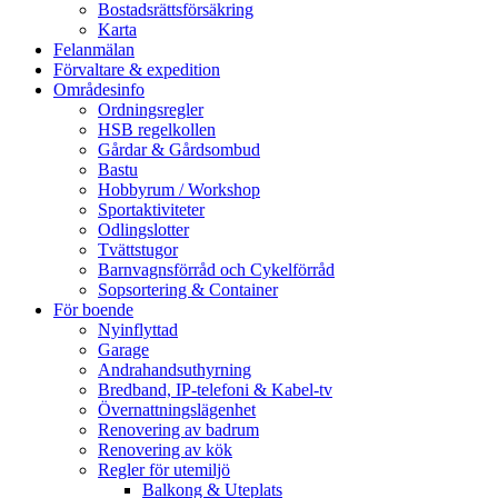
Bostadsrättsförsäkring
Karta
Felanmälan
Förvaltare & expedition
Områdesinfo
Ordningsregler
HSB regelkollen
Gårdar & Gårdsombud
Bastu
Hobbyrum / Workshop
Sportaktiviteter
Odlingslotter
Tvättstugor
Barnvagnsförråd och Cykelförråd
Sopsortering & Container
För boende
Nyinflyttad
Garage
Andrahandsuthyrning
Bredband, IP-telefoni & Kabel-tv
Övernattningslägenhet
Renovering av badrum
Renovering av kök
Regler för utemiljö
Balkong & Uteplats