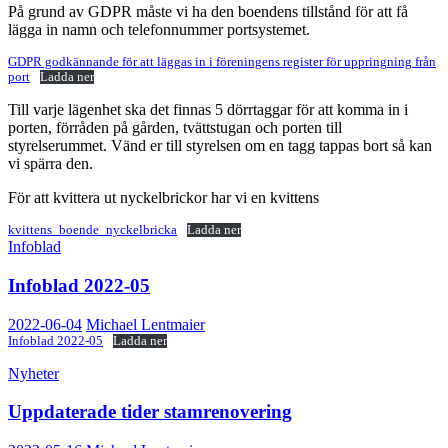
På grund av GDPR måste vi ha den boendens tillstånd för att få
lägga in namn och telefonnummer portsystemet.
GDPR godkännande för att läggas in i föreningens register för uppringning från
port
Ladda ner
Till varje lägenhet ska det finnas 5 dörrtaggar för att komma in i
porten, förråden på gården, tvättstugan och porten till
styrelserummet. Vänd er till styrelsen om en tagg tappas bort så kan
vi spärra den.
För att kvittera ut nyckelbrickor har vi en kvittens
kvittens_boende_nyckelbricka
Ladda ner
Infoblad
Infoblad 2022-05
2022-06-04
Michael Lentmaier
Infoblad 2022-05
Ladda ner
Nyheter
Uppdaterade tider stamrenovering