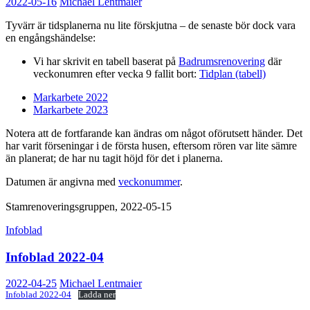
2022-05-16
Michael Lentmaier
Tyvärr är tidsplanerna nu lite förskjutna – de senaste bör dock vara
en engångshändelse:
Vi har skrivit en tabell baserat på
Badrumsrenovering
där
veckonumren efter vecka 9 fallit bort:
Tidplan (tabell)
Markarbete 2022
Markarbete 2023
Notera att de fortfarande kan ändras om något oförutsett händer. Det
har varit förseningar i de första husen, eftersom rören var lite sämre
än planerat; de har nu tagit höjd för det i planerna.
Datumen är angivna med
veckonummer
.
Stamrenoveringsgruppen, 2022-05-15
Infoblad
Infoblad 2022-04
2022-04-25
Michael Lentmaier
Infoblad 2022-04
Ladda ner