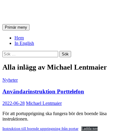
HSB Östra Torn
Sök
Hoppa
Primär meny
till
innehåll
Hem
In English
Sök
efter:
Alla inlägg av Michael Lentmaier
Nyheter
Användarinstruktion Porttelefon
2022-06-28
Michael Lentmaier
För att portupprigning ska fungera bör den boende läsa
instruktionen.
Instruktion till boende uppringning från portar
Ladda ner