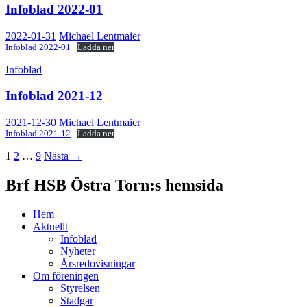
Infoblad 2022-01
2022-01-31
Michael Lentmaier
Infoblad 2022-01
Ladda ner
Infoblad
Infoblad 2021-12
2021-12-30
Michael Lentmaier
Infoblad 2021-12
Ladda ner
Inläggsnavigering
1
2
…
9
Nästa →
Brf HSB Östra Torn:s hemsida
Hem
Aktuellt
Infoblad
Nyheter
Årsredovisningar
Om föreningen
Styrelsen
Stadgar