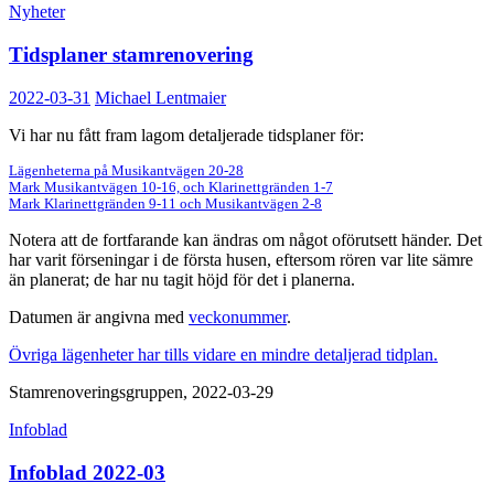
Nyheter
Tidsplaner stamrenovering
2022-03-31
Michael Lentmaier
Vi har nu fått fram lagom detaljerade tidsplaner för:
Lägenheterna på Musikantvägen 20-28
Mark Musikantvägen 10-16, och Klarinettgränden 1-7
Mark Klarinettgränden 9-11 och Musikantvägen 2-8
Notera att de fortfarande kan ändras om något oförutsett händer. Det
har varit förseningar i de första husen, eftersom rören var lite sämre
än planerat; de har nu tagit höjd för det i planerna.
Datumen är angivna med
veckonummer
.
Övriga lägenheter har tills vidare en mindre detaljerad tidplan.
Stamrenoveringsgruppen, 2022-03-29
Infoblad
Infoblad 2022-03