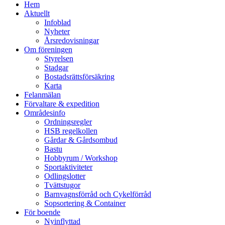
Hem
Aktuellt
Infoblad
Nyheter
Årsredovisningar
Om föreningen
Styrelsen
Stadgar
Bostadsrättsförsäkring
Karta
Felanmälan
Förvaltare & expedition
Områdesinfo
Ordningsregler
HSB regelkollen
Gårdar & Gårdsombud
Bastu
Hobbyrum / Workshop
Sportaktiviteter
Odlingslotter
Tvättstugor
Barnvagnsförråd och Cykelförråd
Sopsortering & Container
För boende
Nyinflyttad