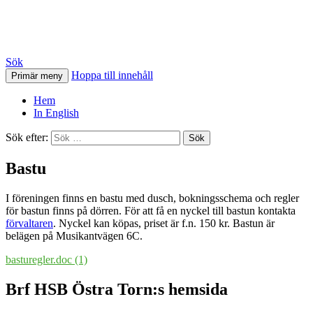
HSB Östra Torn
Sök
Hoppa till innehåll
Primär meny
Hem
In English
Sök efter:
Bastu
I föreningen finns en bastu med dusch, bokningsschema och regler
för bastun finns på dörren. För att få en nyckel till bastun kontakta
förvaltaren
. Nyckel kan köpas, priset är f.n. 150 kr. Bastun är
belägen på Musikantvägen 6C.
basturegler.doc (1)
Brf HSB Östra Torn:s hemsida