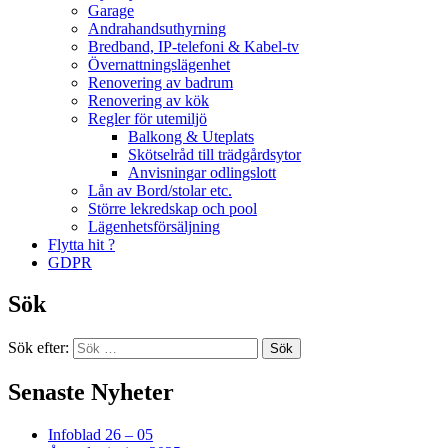
Garage
Andrahandsuthyrning
Bredband, IP-telefoni & Kabel-tv
Övernattningslägenhet
Renovering av badrum
Renovering av kök
Regler för utemiljö
Balkong & Uteplats
Skötselråd till trädgårdsytor
Anvisningar odlingslott
Lån av Bord/stolar etc.
Större lekredskap och pool
Lägenhetsförsäljning
Flytta hit ?
GDPR
Sök
Sök efter:
Senaste Nyheter
Infoblad 26 – 05