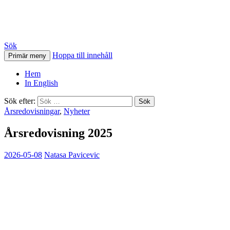
HSB Östra Torn
Sök
Hoppa till innehåll
Primär meny
Hem
In English
Sök efter:
Årsredovisningar
,
Nyheter
Årsredovisning 2025
2026-05-08
Natasa Pavicevic