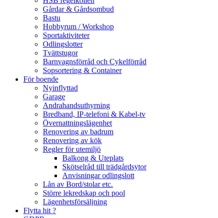
HSB regelkollen
Gårdar & Gårdsombud
Bastu
Hobbyrum / Workshop
Sportaktiviteter
Odlingslotter
Tvättstugor
Barnvagnsförråd och Cykelförråd
Sopsortering & Container
För boende
Nyinflyttad
Garage
Andrahandsuthyrning
Bredband, IP-telefoni & Kabel-tv
Övernattningslägenhet
Renovering av badrum
Renovering av kök
Regler för utemiljö
Balkong & Uteplats
Skötselråd till trädgårdsytor
Anvisningar odlingslott
Lån av Bord/stolar etc.
Större lekredskap och pool
Lägenhetsförsäljning
Flytta hit ?