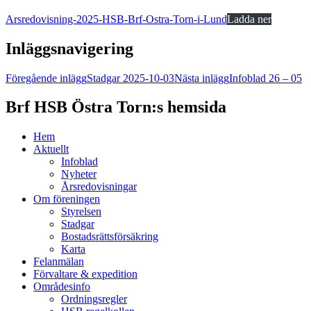
Arsredovisning-2025-HSB-Brf-Ostra-Torn-i-Lund
Ladda ner
Inläggsnavigering
Föregående inlägg
Stadgar 2025-10-03
Nästa inlägg
Infoblad 26 – 05
Brf HSB Östra Torn:s hemsida
Hem
Aktuellt
Infoblad
Nyheter
Årsredovisningar
Om föreningen
Styrelsen
Stadgar
Bostadsrättsförsäkring
Karta
Felanmälan
Förvaltare & expedition
Områdesinfo
Ordningsregler