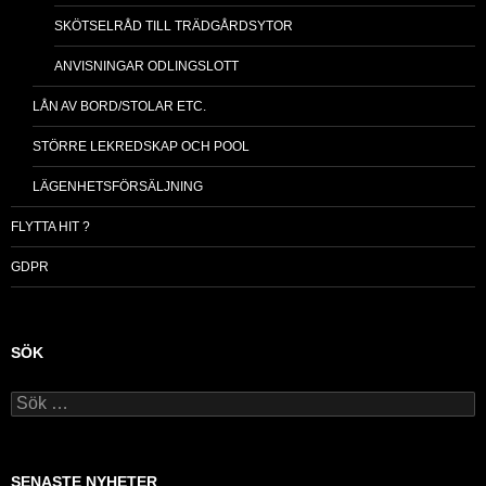
SKÖTSELRÅD TILL TRÄDGÅRDSYTOR
ANVISNINGAR ODLINGSLOTT
LÅN AV BORD/STOLAR ETC.
STÖRRE LEKREDSKAP OCH POOL
LÄGENHETSFÖRSÄLJNING
FLYTTA HIT ?
GDPR
SÖK
S
ö
k
e
f
SENASTE NYHETER