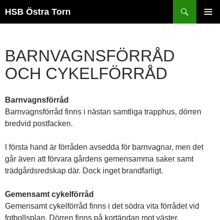
Sök
HSB Östra Torn
HOPPA
PRIMÄR
TILL
MENY
INNEHÅLL
BARNVAGNSFÖRRÅD
OCH CYKELFÖRRÅD
Barnvagnsförråd
Barnvagnsförråd finns i nästan samtliga trapphus, dörren
bredvid postfacken.
I första hand är förråden avsedda för barnvagnar, men det
går även att förvara gårdens gemensamma saker samt
trädgårdsredskap där. Dock inget brandfarligt.
Gemensamt cykelförråd
Gemensamt cykelförråd finns i det södra vita förrådet vid
fotbollsplan. Dörren finns på kortändan mot väster.