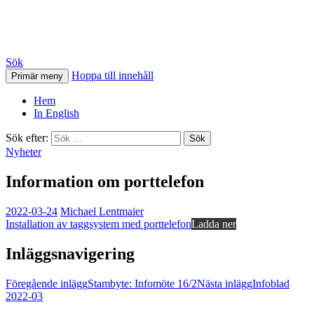
HSB Östra Torn
Sök
Hoppa till innehåll
Primär meny
Hem
In English
Sök efter:
Nyheter
Information om porttelefon
2022-03-24
Michael Lentmaier
Installation av taggsystem med porttelefon
Ladda ner
Inläggsnavigering
Föregående inlägg
Stambyte: Infomöte 16/2
Nästa inlägg
Infoblad
2022-03