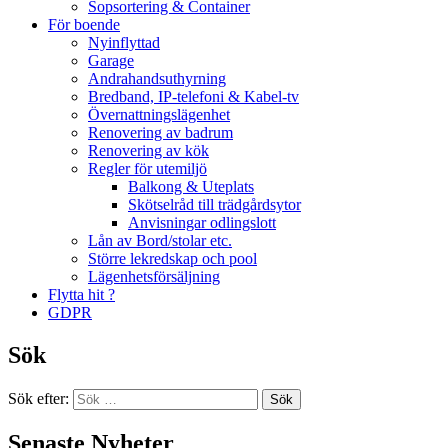
Sopsortering & Container
För boende
Nyinflyttad
Garage
Andrahandsuthyrning
Bredband, IP-telefoni & Kabel-tv
Övernattningslägenhet
Renovering av badrum
Renovering av kök
Regler för utemiljö
Balkong & Uteplats
Skötselråd till trädgårdsytor
Anvisningar odlingslott
Lån av Bord/stolar etc.
Större lekredskap och pool
Lägenhetsförsäljning
Flytta hit ?
GDPR
Sök
Sök efter:
Senaste Nyheter