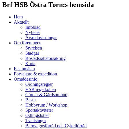
Brf HSB Östra Torn:s hemsida
Hem
Aktuellt
Infoblad
Nyheter
Årsredovisningar
Om föreningen
Styrelsen
Stadgar
Bostadsrättsförsäkring
Karta
Felanmälan
Förvaltare & expedition
Områdesinfo
Ordningsregler
HSB regelkollen
Gårdar & Gårdsombud
Bastu
Hobbyrum / Workshop
Sportaktiviteter
Odlingslotter
Tvättstugor
Barnvagnsförråd och Cykelförråd