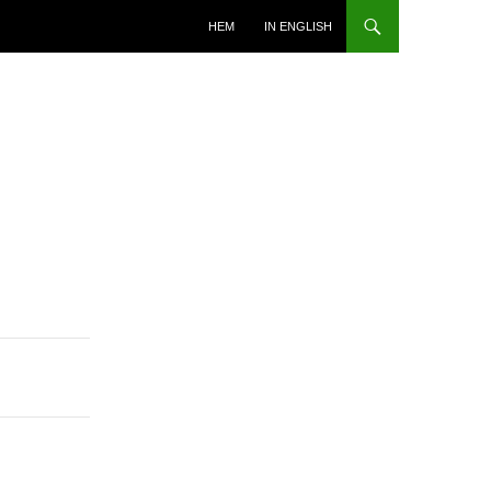
HOPPA TILL INNEHÅLL
HEM
IN ENGLISH