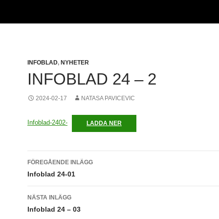
INFOBLAD
,
NYHETER
INFOBLAD 24 – 2
2024-02-17
NATASA PAVICEVIC
Infoblad-2402-
LADDA NER
Inläggsnavigering
FÖREGÅENDE INLÄGG
Infoblad 24-01
NÄSTA INLÄGG
Infoblad 24 – 03