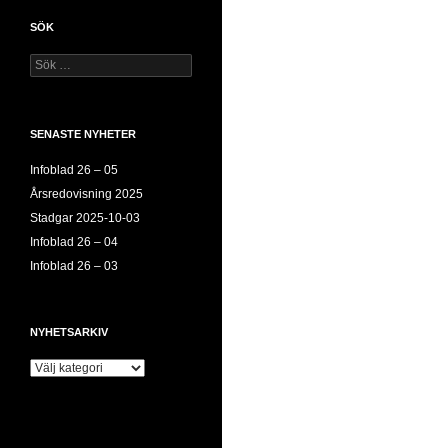
SÖK
Sök
efter:
SENASTE NYHETER
Infoblad 26 – 05
Årsredovisning 2025
Stadgar 2025-10-03
Infoblad 26 – 04
Infoblad 26 – 03
NYHETSARKIV
Nyhetsarkiv