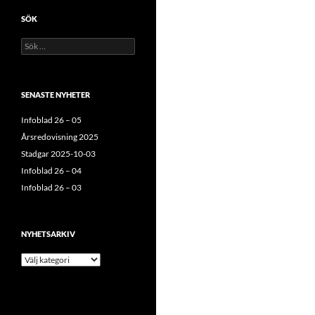
SÖK
Sök
efter:
SENASTE NYHETER
Infoblad 26 – 05
Årsredovisning 2025
Stadgar 2025-10-03
Infoblad 26 – 04
Infoblad 26 – 03
NYHETSARKIV
Nyhetsarkiv