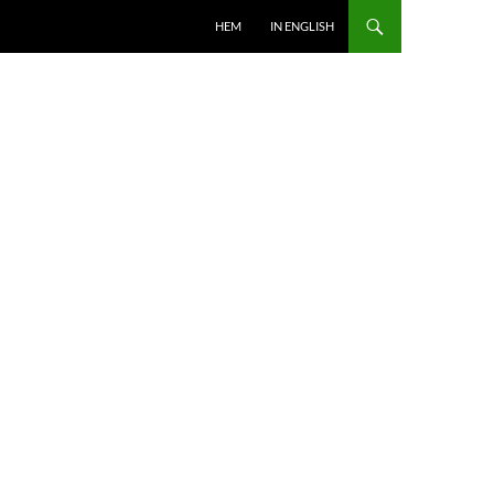
HOPPA TILL INNEHÅLL
HEM
IN ENGLISH