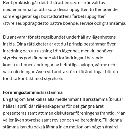
Rent praktiskt går det till så att en styrelse är vald av
medlemmarna för att sköta dessa uppgifter. Ju fler boende
som engagerar sig i bostadsrättens ”arbetsuppgifter”
/styrelseuppdrag desto bättre boende, service och grannsämja.
Du ansvarar för ett regelbundet underhåll av lägenhetens
insida. Dina rättigheter är att du i princip bestämmer över
inredning och utrustning i din lägenhet, men du behöver
styrelsens godkännande vid förändringar i bärande
konstruktioner, ändringar av befintliga avlopp, värme och
vattenledningar. Även vid andra större förändringar bör du
först ta kontakt med styrelsen.
Föreningsstämma/årsstämma
En gång om året kallas alla medlemmar till årsstämma (brukar
hållas i april) där räkenskaperna för det gångna året
presenteras samt att man diskuterar föreningens framtid. Man
väljer även styrelse samt revisor och valberedning. Till denna
stämma kan du också lämna in en motion om någon åtgärd