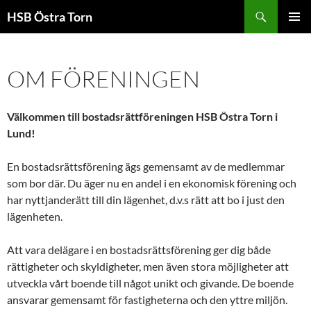
Sök
HSB Östra Torn
HOPPA
PRIMÄR
TILL
MENY
INNEHÅLL
OM FÖRENINGEN
Välkommen till bostadsrättföreningen HSB Östra Torn i
Lund!
En bostadsrättsförening ägs gemensamt av de medlemmar
som bor där. Du äger nu en andel i en ekonomisk förening och
har nyttjanderätt till din lägenhet, d.v.s rätt att bo i just den
lägenheten.
Att vara delägare i en bostadsrättsförening ger dig både
rättigheter och skyldigheter, men även stora möjligheter att
utveckla vårt boende till något unikt och givande. De boende
ansvarar gemensamt för fastigheterna och den yttre miljön.