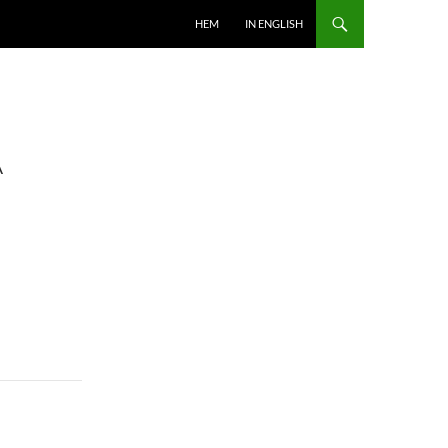
HOPPA TILL INNEHÅLL
HEM
IN ENGLISH
A