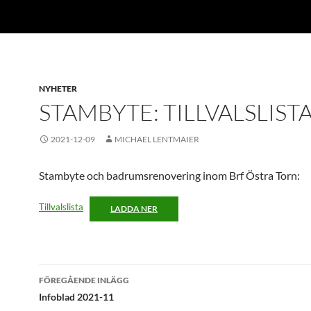
NYHETER
STAMBYTE: TILLVALSLIST
2021-12-09
MICHAEL LENTMAIER
Stambyte och badrumsrenovering inom Brf Östra Torn:
Tillvalslista
LADDA NER
Inläggsnavigering
FÖREGÅENDE INLÄGG
Infoblad 2021-11