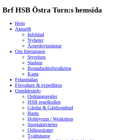
Brf HSB Östra Torn:s hemsida
Hem
Aktuellt
Infoblad
Nyheter
Årsredovisningar
Om föreningen
Styrelsen
Stadgar
Bostadsrättsförsäkring
Karta
Felanmälan
Förvaltare & expedition
Områdesinfo
Ordningsregler
HSB regelkollen
Gårdar & Gårdsombud
Bastu
Hobbyrum / Workshop
Sportaktiviteter
Odlingslotter
Tvättstugor