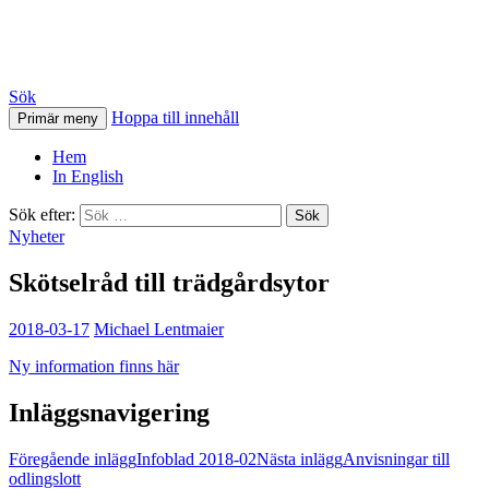
HSB Östra Torn
Sök
Hoppa till innehåll
Primär meny
Hem
In English
Sök efter:
Nyheter
Skötselråd till trädgårdsytor
2018-03-17
Michael Lentmaier
Ny information finns här
Inläggsnavigering
Föregående inlägg
Infoblad 2018-02
Nästa inlägg
Anvisningar till
odlingslott