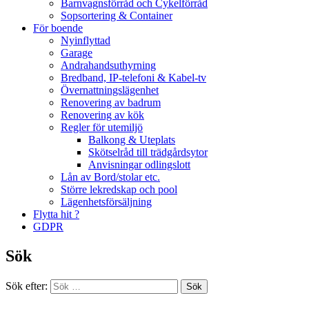
Barnvagnsförråd och Cykelförråd
Sopsortering & Container
För boende
Nyinflyttad
Garage
Andrahandsuthyrning
Bredband, IP-telefoni & Kabel-tv
Övernattningslägenhet
Renovering av badrum
Renovering av kök
Regler för utemiljö
Balkong & Uteplats
Skötselråd till trädgårdsytor
Anvisningar odlingslott
Lån av Bord/stolar etc.
Större lekredskap och pool
Lägenhetsförsäljning
Flytta hit ?
GDPR
Sök
Sök efter: