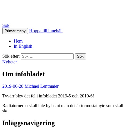
HSB Östra Torn
Sök
Hoppa till innehåll
Primär meny
Hem
In English
Sök efter:
Nyheter
Om infobladet
2019-06-28
Michael Lentmaier
Tyvärr blev det fel i infobladet 2019-5 och 2019-6!
Radiatornerna skall inte bytas ut utan det är termostatbyte som skall
ske.
Inläggsnavigering