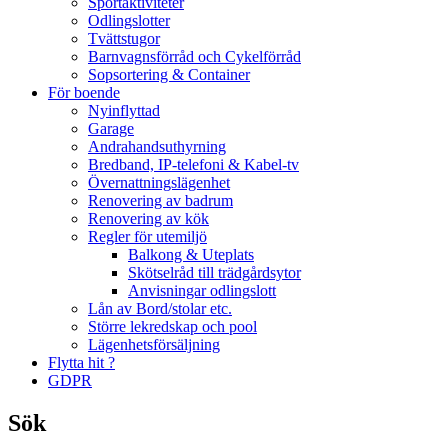
Sportaktiviteter
Odlingslotter
Tvättstugor
Barnvagnsförråd och Cykelförråd
Sopsortering & Container
För boende
Nyinflyttad
Garage
Andrahandsuthyrning
Bredband, IP-telefoni & Kabel-tv
Övernattningslägenhet
Renovering av badrum
Renovering av kök
Regler för utemiljö
Balkong & Uteplats
Skötselråd till trädgårdsytor
Anvisningar odlingslott
Lån av Bord/stolar etc.
Större lekredskap och pool
Lägenhetsförsäljning
Flytta hit ?
GDPR
Sök