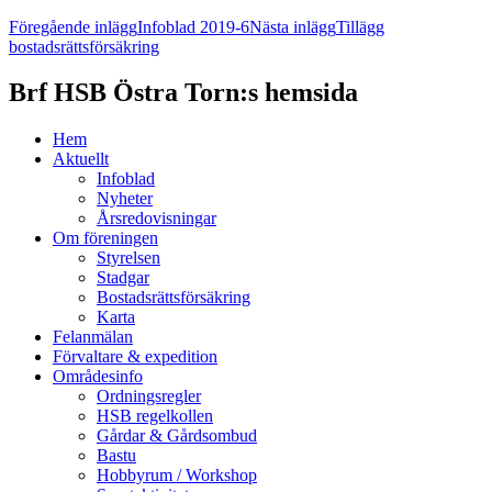
Föregående inlägg
Infoblad 2019-6
Nästa inlägg
Tillägg
bostadsrättsförsäkring
Brf HSB Östra Torn:s hemsida
Hem
Aktuellt
Infoblad
Nyheter
Årsredovisningar
Om föreningen
Styrelsen
Stadgar
Bostadsrättsförsäkring
Karta
Felanmälan
Förvaltare & expedition
Områdesinfo
Ordningsregler
HSB regelkollen
Gårdar & Gårdsombud
Bastu
Hobbyrum / Workshop