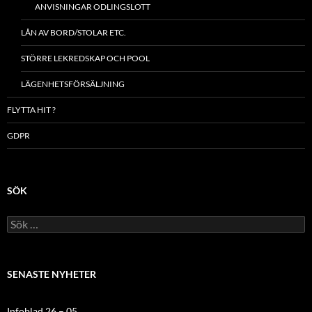
ANVISNINGAR ODLINGSLOTT
LÅN AV BORD/STOLAR ETC.
STÖRRE LEKREDSKAP OCH POOL
LÄGENHETSFÖRSÄLJNING
FLYTTA HIT ?
GDPR
SÖK
Sök
efter:
SENASTE NYHETER
Infoblad 26 – 05