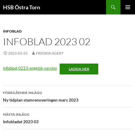
Sök
HSB Östra Torn
HOPPA
PRIMÄR
TILL
MENY
INNEHÅLL
INFOBLAD
INFOBLAD 2023 02
2023-03-23
FREDRIK AGERT
Infoblad-0223-engelsk-version
LADDA NER
Inläggsnavigering
FÖREGÅENDE INLÄGG
Ny tidplan stamrenoveringen mars 2023
NÄSTA INLÄGG
Infobladet 2023 03