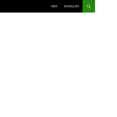
HOPPA TILL INNEHÅLL
HEM
IN ENGLISH