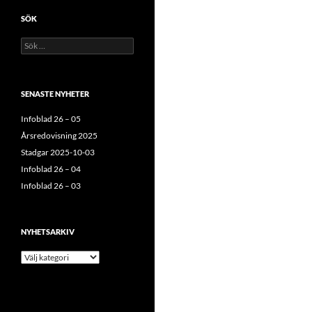
SÖK
Sök
efter:
SENASTE NYHETER
Infoblad 26 – 05
Årsredovisning 2025
Stadgar 2025-10-03
Infoblad 26 – 04
Infoblad 26 – 03
NYHETSARKIV
Nyhetsarkiv