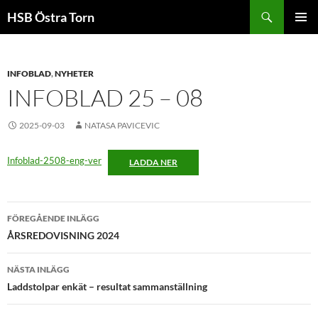
Sök
HSB Östra Torn
HOPPA
PRIMÄR
TILL
MENY
INNEHÅLL
INFOBLAD
,
NYHETER
INFOBLAD 25 – 08
2025-09-03
NATASA PAVICEVIC
Infoblad-2508-eng-ver
LADDA NER
Inläggsnavigering
FÖREGÅENDE INLÄGG
ÅRSREDOVISNING 2024
NÄSTA INLÄGG
Laddstolpar enkät – resultat sammanställning