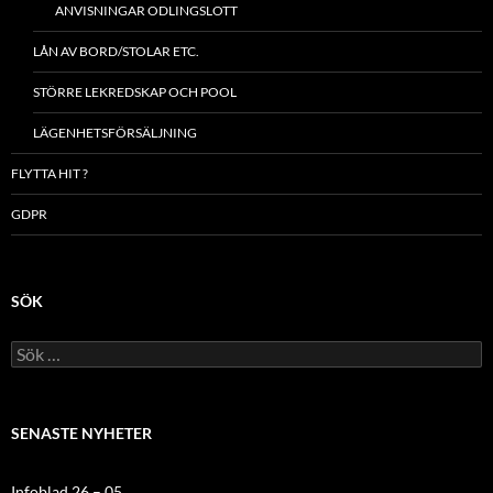
ANVISNINGAR ODLINGSLOTT
LÅN AV BORD/STOLAR ETC.
STÖRRE LEKREDSKAP OCH POOL
LÄGENHETSFÖRSÄLJNING
FLYTTA HIT ?
GDPR
SÖK
Sök
efter:
SENASTE NYHETER
Infoblad 26 – 05