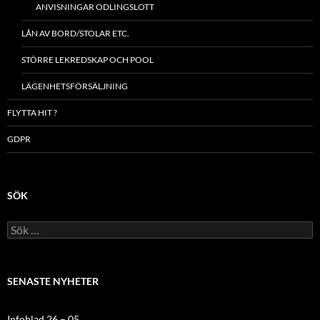
ANVISNINGAR ODLINGSLOTT
LÅN AV BORD/STOLAR ETC.
STÖRRE LEKREDSKAP OCH POOL
LÄGENHETSFÖRSÄLJNING
FLYTTA HIT ?
GDPR
SÖK
Sök
efter:
SENASTE NYHETER
Infoblad 26 – 05