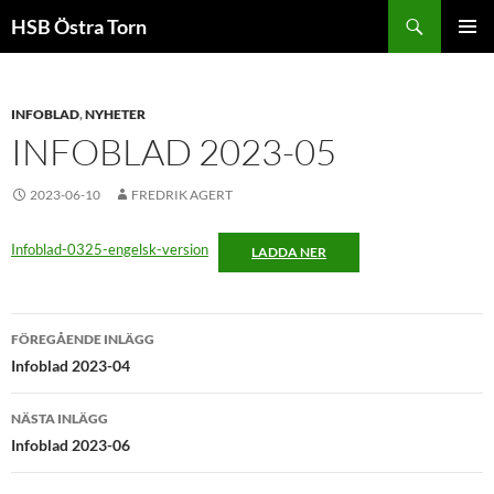
Sök
HSB Östra Torn
HOPPA
PRIMÄR
TILL
MENY
INNEHÅLL
INFOBLAD
,
NYHETER
INFOBLAD 2023-05
2023-06-10
FREDRIK AGERT
Infoblad-0325-engelsk-version
LADDA NER
Inläggsnavigering
FÖREGÅENDE INLÄGG
Infoblad 2023-04
NÄSTA INLÄGG
Infoblad 2023-06