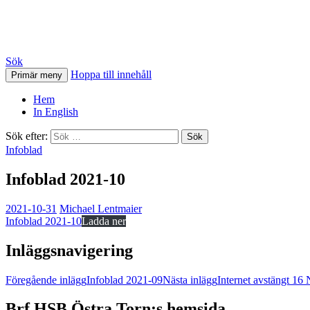
HSB Östra Torn
Sök
Hoppa till innehåll
Primär meny
Hem
In English
Sök efter:
Infoblad
Infoblad 2021-10
2021-10-31
Michael Lentmaier
Infoblad 2021-10
Ladda ner
Inläggsnavigering
Föregående inlägg
Infoblad 2021-09
Nästa inlägg
Internet avstängt 16
Brf HSB Östra Torn:s hemsida