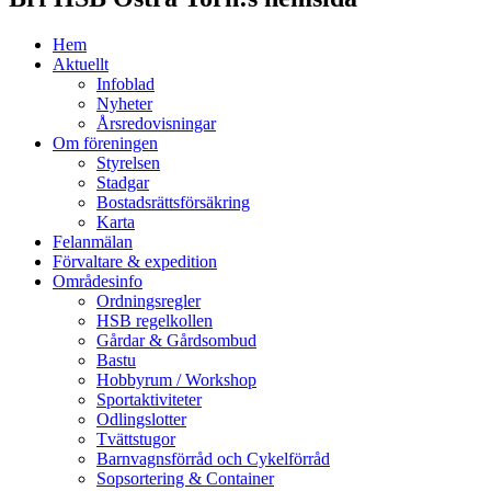
Hem
Aktuellt
Infoblad
Nyheter
Årsredovisningar
Om föreningen
Styrelsen
Stadgar
Bostadsrättsförsäkring
Karta
Felanmälan
Förvaltare & expedition
Områdesinfo
Ordningsregler
HSB regelkollen
Gårdar & Gårdsombud
Bastu
Hobbyrum / Workshop
Sportaktiviteter
Odlingslotter
Tvättstugor
Barnvagnsförråd och Cykelförråd
Sopsortering & Container