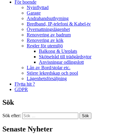
För boende
Nyinflyttad
Garage
Andrahandsuthyrning
Bredband, IP-telefoni & Kabel-tv
Övernattningslägenhet
Renovering av badrum
Renovering av kök
Regler för utemiljö
Balkong & Uteplats
Skötselråd till trädgårdsytor
Anvisningar odlingslott
Lån av Bord/stolar etc.
Större lekredskap och pool
Lägenhetsförsäljning
Flytta hit ?
GDPR
Sök
Sök efter:
Senaste Nyheter