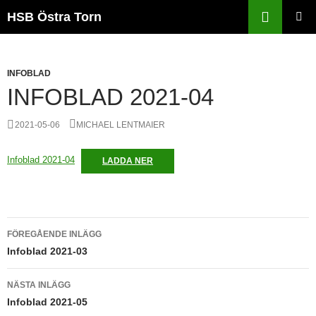
Sök
HSB Östra Torn
HOPPA
PRIMÄR
TILL
MENY
INNEHÅLL
INFOBLAD
INFOBLAD 2021-04
2021-05-06
MICHAEL LENTMAIER
Infoblad 2021-04
LADDA NER
Inläggsnavigering
FÖREGÅENDE INLÄGG
Infoblad 2021-03
NÄSTA INLÄGG
Infoblad 2021-05