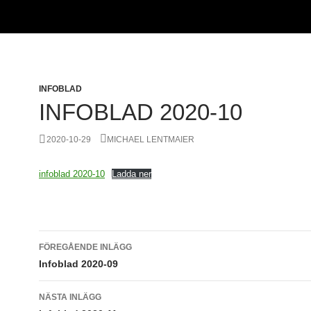
INFOBLAD
INFOBLAD 2020-10
2020-10-29
MICHAEL LENTMAIER
infoblad 2020-10
Ladda ner
Inläggsnavigering
FÖREGÅENDE INLÄGG
Infoblad 2020-09
NÄSTA INLÄGG