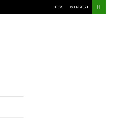
HOPPA TILL INNEHÅLL
HEM
IN ENGLISH