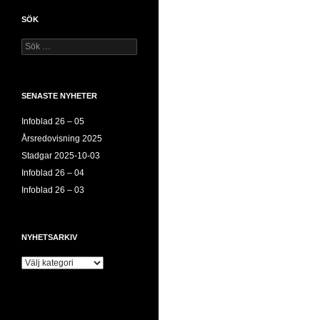
SÖK
Sök
efter:
SENASTE NYHETER
Infoblad 26 – 05
Årsredovisning 2025
Stadgar 2025-10-03
Infoblad 26 – 04
Infoblad 26 – 03
NYHETSARKIV
Nyhetsarkiv