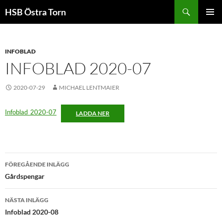
Sök
HSB Östra Torn
HOPPA
PRIMÄR
TILL
MENY
INNEHÅLL
INFOBLAD
INFOBLAD 2020-07
2020-07-29
MICHAEL LENTMAIER
Infoblad_2020-07
LADDA NER
Inläggsnavigering
FÖREGÅENDE INLÄGG
Gårdspengar
NÄSTA INLÄGG
Infoblad 2020-08