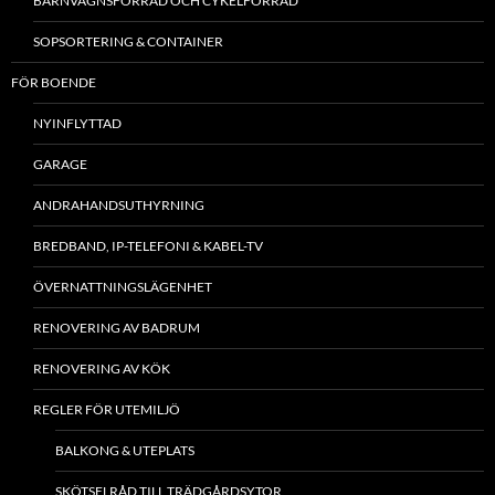
BARNVAGNSFÖRRÅD OCH CYKELFÖRRÅD
SOPSORTERING & CONTAINER
FÖR BOENDE
NYINFLYTTAD
GARAGE
ANDRAHANDSUTHYRNING
BREDBAND, IP-TELEFONI & KABEL-TV
ÖVERNATTNINGSLÄGENHET
RENOVERING AV BADRUM
RENOVERING AV KÖK
REGLER FÖR UTEMILJÖ
BALKONG & UTEPLATS
SKÖTSELRÅD TILL TRÄDGÅRDSYTOR