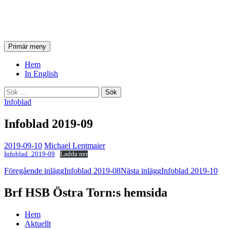
HSB Östra Torn
Sök
Hoppa
Primär meny
till
innehåll
Hem
In English
Sök
efter:
Infoblad
Infoblad 2019-09
2019-09-10
Michael Lentmaier
Infoblad_2019-09
Ladda ner
Inläggsnavigering
Föregående inlägg
Infoblad 2019-08
Nästa inlägg
Infoblad 2019-10
Brf HSB Östra Torn:s hemsida
Hem
Aktuellt