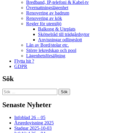
Bredband, IP-telefoni & Kabel-tv
Övernattningslägenhet
Renovering av badrum
Renovering av kök
Regler för utemiljö
Balkong & Uteplats
Skötselråd till trädgårdsytor
Anvisningar odlingslott
Lån av Bord/stolar etc.
Större lekredskap och pool
Lägenhetsförsäljning
Flytta hit ?
GDPR
Sök
Sök
efter:
Senaste Nyheter
Infoblad 26 – 05
Årsredovisning 2025
Stadgar 2025-10-03