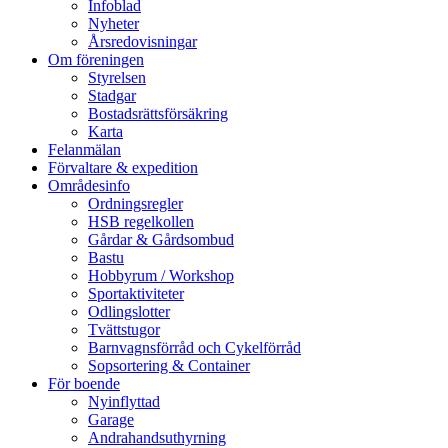
Infoblad
Nyheter
Årsredovisningar
Om föreningen
Styrelsen
Stadgar
Bostadsrättsförsäkring
Karta
Felanmälan
Förvaltare & expedition
Områdesinfo
Ordningsregler
HSB regelkollen
Gårdar & Gårdsombud
Bastu
Hobbyrum / Workshop
Sportaktiviteter
Odlingslotter
Tvättstugor
Barnvagnsförråd och Cykelförråd
Sopsortering & Container
För boende
Nyinflyttad
Garage
Andrahandsuthyrning