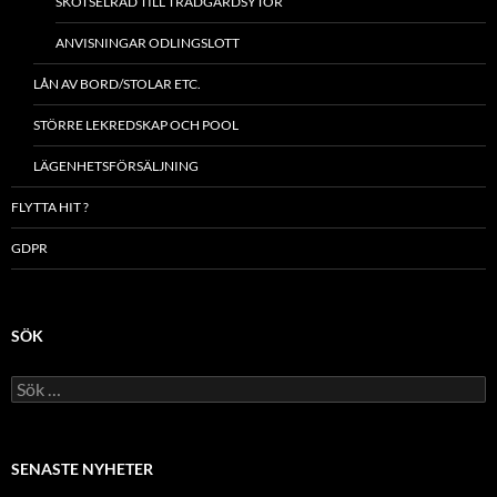
SKÖTSELRÅD TILL TRÄDGÅRDSYTOR
ANVISNINGAR ODLINGSLOTT
LÅN AV BORD/STOLAR ETC.
STÖRRE LEKREDSKAP OCH POOL
LÄGENHETSFÖRSÄLJNING
FLYTTA HIT ?
GDPR
SÖK
Sök
efter:
SENASTE NYHETER