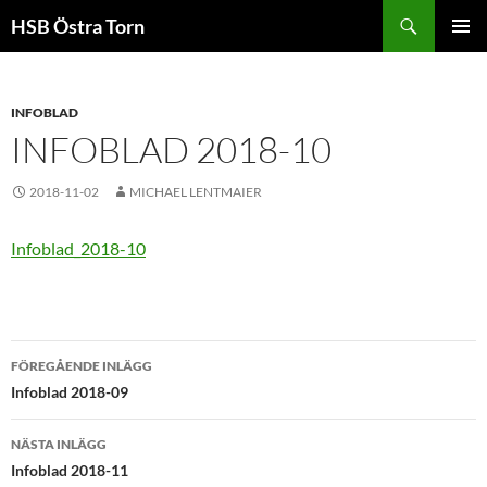
Sök
HSB Östra Torn
HOPPA
PRIMÄR
TILL
MENY
INNEHÅLL
INFOBLAD
INFOBLAD 2018-10
2018-11-02
MICHAEL LENTMAIER
Infoblad_2018-10
Inläggsnavigering
FÖREGÅENDE INLÄGG
Infoblad 2018-09
NÄSTA INLÄGG
Infoblad 2018-11