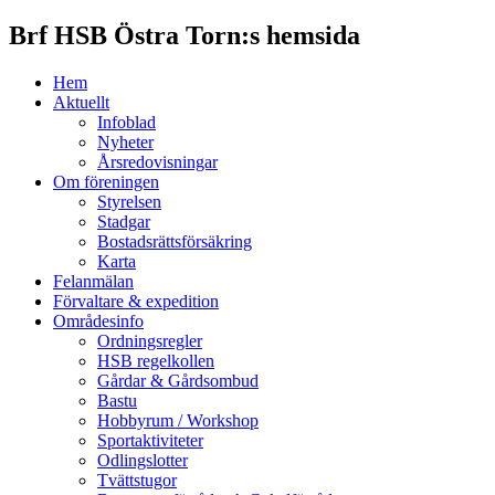
Brf HSB Östra Torn:s hemsida
Hem
Aktuellt
Infoblad
Nyheter
Årsredovisningar
Om föreningen
Styrelsen
Stadgar
Bostadsrättsförsäkring
Karta
Felanmälan
Förvaltare & expedition
Områdesinfo
Ordningsregler
HSB regelkollen
Gårdar & Gårdsombud
Bastu
Hobbyrum / Workshop
Sportaktiviteter
Odlingslotter
Tvättstugor