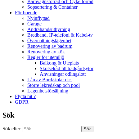
Barnvagnsförråd och Cykelförråd
Sopsortering & Container
För boende
Nyinflyttad
Garage
Andrahandsuthyrning
Bredband, IP-telefoni & Kabel-tv
Övernattningslägenhet
Renovering av badrum
Renovering av kök
Regler för utemiljö
Balkong & Uteplats
Skötselråd till trädgårdsytor
Anvisningar odlingslott
Lån av Bord/stolar etc.
Större lekredskap och pool
Lägenhetsförsäljning
Flytta hit ?
GDPR
Sök
Sök efter: